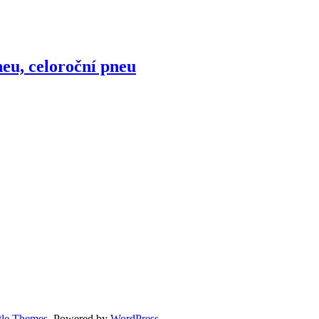
eu, celoroční pneu
tle Themes
. Powered by
WordPress
.