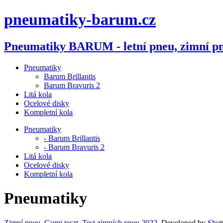
pneumatiky-barum.cz
Pneumatiky BARUM - letní pneu, zimní pn
Pneumatiky
Barum Brillantis
Barum Bravuris 2
Litá kola
Ocelové disky
Kompletní kola
Pneumatiky
- Barum Brillantis
- Barum Bravuris 2
Litá kola
Ocelové disky
Kompletní kola
Pneumatiky
Zimní pneu
,
Gumi teszt
,
Test zimních pneu 2022
, Developed by
Shut